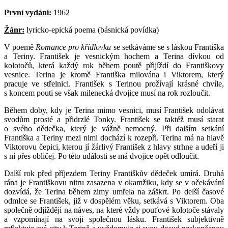
První vydání:
1962
Žánr:
lyricko-epická poema (básnická povídka)
V poemě
Romance pro křídlovku
se setkáváme se s láskou Františka
a Teriny. František je vesnickým hochem a Terina dívkou od
kolotočů, která každý rok během poutě přijíždí do Františkovy
vesnice. Terina je kromě Františka milována i Viktorem, který
pracuje ve střelnici. František s Terinou prožívají krásné chvíle,
s koncem pouti se však milenecká dvojice musí na rok rozloučit.
Během doby, kdy je Terina mimo vesnici, musí František odolávat
svodům prosté a přidrzlé Tonky. František se taktéž musí starat
o svého dědečka, který je vážně nemocný. Při dalším setkání
Františka a Teriny mezi nimi dochází k rozepři. Terina má na hlavě
Viktorovu čepici, kterou jí žárlivý František z hlavy strhne a udeří ji
s ní přes obličej. Po této události se má dvojice opět odloučit.
Další rok před příjezdem Teriny Františkův dědeček umírá. Druhá
rána je Františkovu nitru zasazena v okamžiku, kdy se v očekávání
dozvídá, že Terina během zimy umřela na záškrt. Po delší časové
odmlce se František, již v dospělém věku, setkává s Viktorem. Oba
společně odjíždějí na náves, na které vždy pouťové kolotoče stávaly
a vzpomínají na svoji společnou lásku. František subjektivně