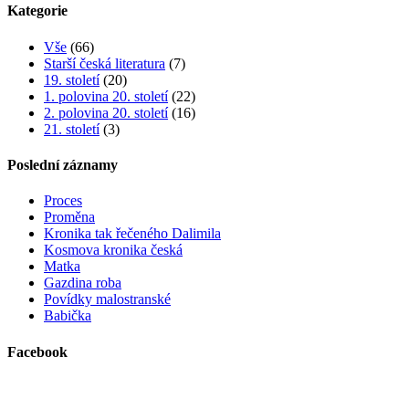
Kategorie
Vše
(66)
Starší česká literatura
(7)
19. století
(20)
1. polovina 20. století
(22)
2. polovina 20. století
(16)
21. století
(3)
Poslední záznamy
Proces
Proměna
Kronika tak řečeného Dalimila
Kosmova kronika česká
Matka
Gazdina roba
Povídky malostranské
Babička
Facebook