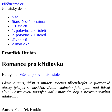
Přečtizamě.cz
čtenářský deník
Vše
Starší česká literatura
19. století
1. polovina 20. století
2. polovina 20. století
21. století
Autoři A-Z
František Hrubín
Romance pro křídlovku
Kategorie:
Vše
,
2. polovina 20. století
Láska a smrt, štěstí a smutek. Poema přecházející ve filozofické
otázky týkající se lidského života viděného jako „dar nad lidské
síly“. Láska dvou mladých lidí v marném boji s neovlivnitelnými
událostmi.
Autor:
František Hrubín