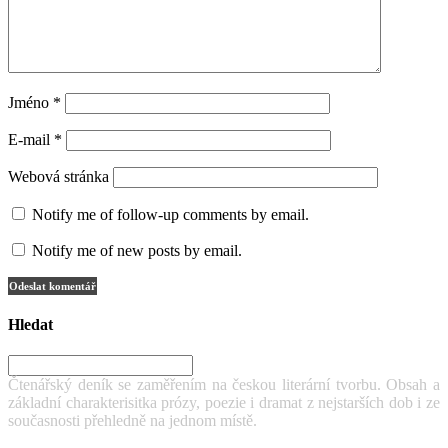
Jméno
*
E-mail
*
Webová stránka
Notify me of follow-up comments by email.
Notify me of new posts by email.
Hledat
Čtenářský deník se zaměřením na českou literární tvorbu. Obsah a
základní charakterisitka prózy, poezie i dramat z nejstarších dob i ze
současnosti přehledně na jednom místě.