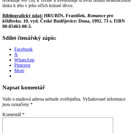
reflektuje své city k Terině a uvědomuje si svou dosud neskončenou
lásku k této v jeho očích krásné dívce.
Bibliografický údaj:
HRUBÍN, František.
Romance pro
křídlovku
. 10. vyd. České Budějovice: Dona, 1992. 73 s. ISBN
80-85463-08-3.
Sdílet čtenářský zápis:
Facebook
X
WhatsApp
Pinterest
More
Napsat komentář
Vaše e-mailová adresa nebude zveřejněna.
Vyžadované informace
jsou označeny
*
Komentář
*