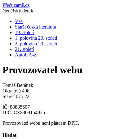
Přečtizamě.cz
čtenářský deník
Vše
Starší česká literatura
19. století
1. polovina 20. století
2. polovina 20. století
21. století
Autoři A-Z
Provozovatel webu
Tomáš Beránek
Okrajová 498
Stařeč 675 22
IČ: 88885607
DIČ: CZ8909154925
Provozovatel webu není plátcem DPH.
Hledat